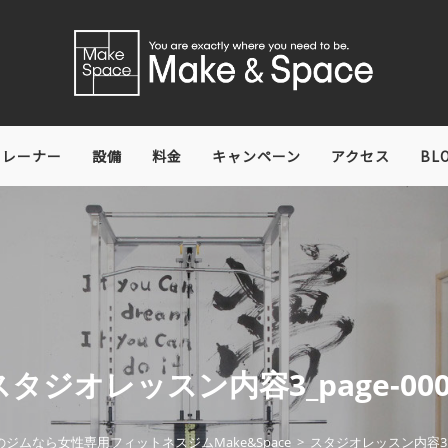
トレーナー
設備
料金
キャンペーン
アクセス
BL
スタジオレッスン内容3_page-000
のジムなら女性専用フィットネスジムMake&Space
>
スタジオレッスン内容3_pa