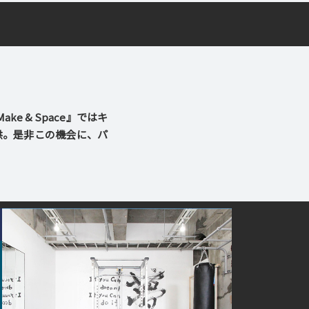
 & Space』ではキ
供。是非この機会に、パ