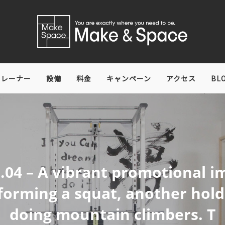
トレーナー
設備
料金
キャンペーン
アクセス
BL
.04 – A vibrant promotional im
rming a squat, another holdi
doing mountain climbers. T