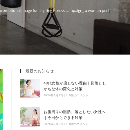
 promotional image for a spring fitness campaign_ a woman performing a sq
最新のお知らせ
40代女性が痩せない理由｜見落とし
がちな体の変化と対策
2026年7月22日
/
0件のコメント
お腹周りの脂肪、落としたい女性へ
｜今日からできる対策
2026年7月22日
/
0件のコメント