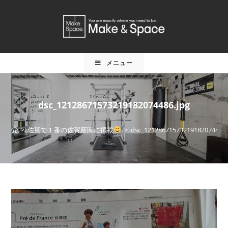
メニュー
dsc_12128671573219182074486.jpg
>
佐賀で１番の佐賀新聞に掲載
>
dsc_12128671573219182074486.