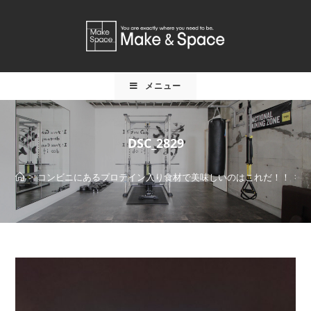
メニュー
DSC_2829
>
コンビニにあるプロテイン入り食材で美味しいのはこれだ！！
>
D