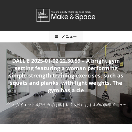
メニュー
DALL·E 2025-01-02 22.30.59 – A bright gym
setting featuring a woman performing
simple strength training exercises, such as
squats and planks, with light weights. The
gym has a cle
>
ダイエット成功のカギは筋トレ？女性におすすめの簡単メニュー |