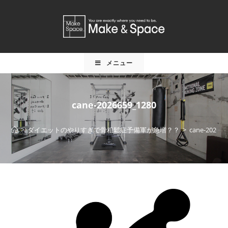
メニュー
cane-2026659_1280
>
ダイエットのやりすぎで骨粗鬆症予備軍が急増？？
>
cane-202665