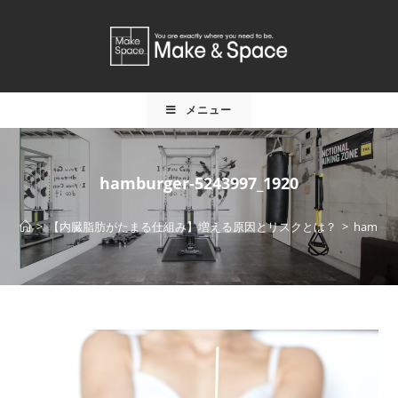
メニュー
hamburger-5243997_1920
>
【内臓脂肪がたまる仕組み】増える原因とリスクとは？
>
hamburg