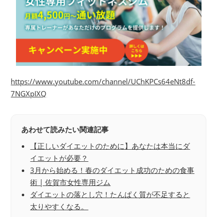
https://www.youtube.com/channel/UChKPCs64eNt8df-
7NGXpIXQ
あわせて読みたい関連記事
【正しいダイエットのために】あなたは本当にダ
イエットが必要？
3月から始める！春のダイエット成功のための食事
術 | 佐賀市女性専用ジム
ダイエットの落とし穴！たんぱく質が不足すると
太りやすくなる。