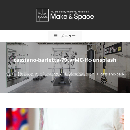
メニュー
cassiano-barletta-79tvrMC-Ifc-unsplash
>
【美容のために欠かせない】脂質の役割とは？
>
cassiano-barlett