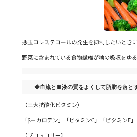
悪玉コレステロールの発生を抑制したいとき
野菜に含まれている食物繊維が糖の吸収をゆる
◆血流と血液の質をよくして脂肪を落と
（三大抗酸化ビタミン）
「β－カロテン」「ビタミンC」「ビタミンE」
【ブロッコリー】