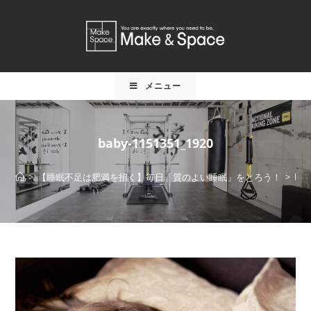
メニュー
baby-1151351_1920
>
【睡眠不足は肥満を招く】毎日「質のよい睡眠」をとろう！
>
bab