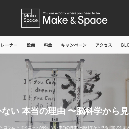
トレーナー
設備
料金
キャンペーン
アクセス
BL
ない 本当の理由 〜脳科学から
>
コラム
>
ダイエットが続かない 本当の理由 〜脳科学から見る習慣の仕組